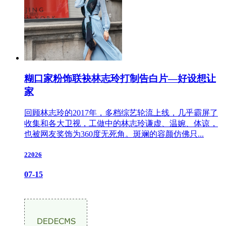
糊口家粉饰联袂林志玲打制告白片—好设想让
家
回顾林志玲的2017年，多档综艺轮流上线，几乎霸屏了
收集和各大卫视，工做中的林志玲谦虚、温婉、体谅，
也被网友奖饰为360度无死角。斑斓的容颜仿佛只...
22026
07-15