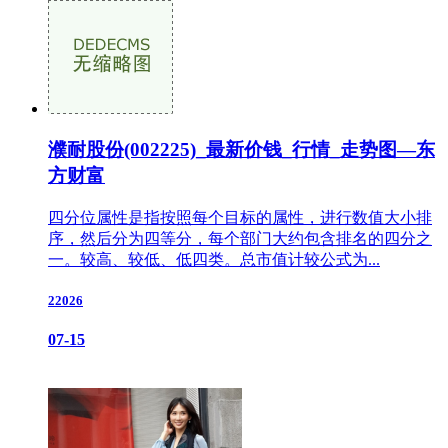
濮耐股份(002225)_最新价钱_行情_走势图—东
方财富
四分位属性是指按照每个目标的属性，进行数值大小排
序，然后分为四等分，每个部门大约包含排名的四分之
一。较高、较低、低四类。总市值计较公式为...
22026
07-15