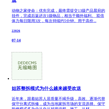
成
动物之家使命：优先完成，最终需提交13级产品晨宛的
挂件，完成后返还次1级物品，相当于额外福利。 双倍
体力每日限用3次，每次持续约5分钟。用于高价...
22026
07-14
姑苏整拆模式为什么越来越受欢送
近年来，跟着姑苏人居质量不竭升级，高效、逐渐代替
保守分离式拆修，成为当地家拆市场的支流选择。保守
拆修模式多为业从自从对接设想、施工、从材...