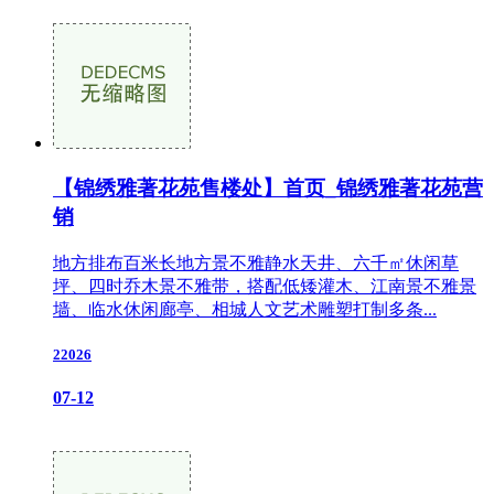
【锦绣雅著花苑售楼处】首页_锦绣雅著花苑营
销
地方排布百米长地方景不雅静水天井、六千㎡休闲草
坪、四时乔木景不雅带，搭配低矮灌木、江南景不雅景
墙、临水休闲廊亭、相城人文艺术雕塑打制多条...
22026
07-12