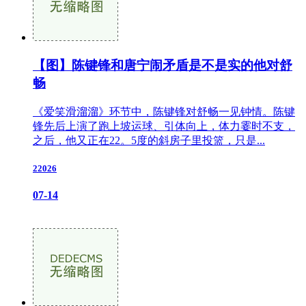
【图】陈键锋和唐宁闹矛盾是不是实的他对舒
畅
《爱笑滑溜溜》环节中，陈键锋对舒畅一见钟情。陈键
锋先后上演了跑上坡运球、引体向上，体力霎时不支，
之后，他又正在22。5度的斜房子里投篮，只是...
22026
07-14