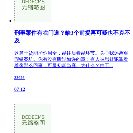
刑事案件有啥门道？缺3个前提再可疑也不克不
及
这篇干货能护你周全，越往后看越环节。关心我远离冤
假错案坑。你有没有听过如许的事：有人被思疑犯罪看
着像那么回事，可最初却当庭。为什么？由于...
22026
07-12