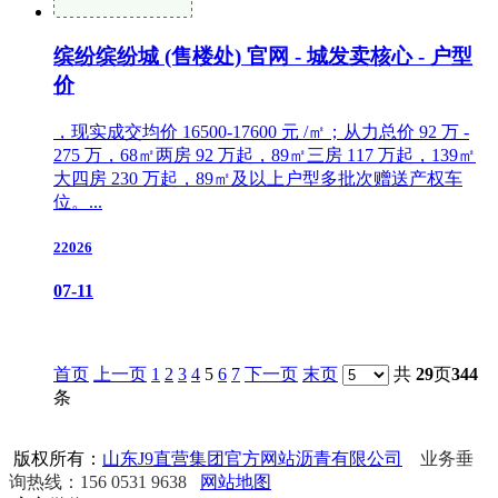
缤纷缤纷城 (售楼处) 官网 - 城发卖核心 - 户型
价
，现实成交均价 16500-17600 元 /㎡；从力总价 92 万 -
275 万，68㎡两房 92 万起，89㎡三房 117 万起，139㎡
大四房 230 万起，89㎡及以上户型多批次赠送产权车
位。...
22026
07-11
首页
上一页
1
2
3
4
5
6
7
下一页
末页
共
29
页
344
条
版权所有：
山东J9直营集团官方网站沥青有限公司
业务垂
询热线：156 0531 9638
网站地图