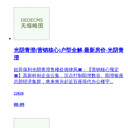
光阴青澄(营销核心)户型全解-最新房价-光阴青
澄
姑苏保利光阴青澄售楼处德律风☎：【营销核心预定
☎】高新科创企业云集，沉点打制阳澄数谷、阳澄银座
总部经济集群，将来将兴起近百座现代办公楼宇...
22026
08-09