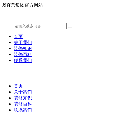
J9直营集团官方网站
首页
关于我们
装修知识
装修百科
联系我们
首页
关于我们
装修知识
装修百科
联系我们