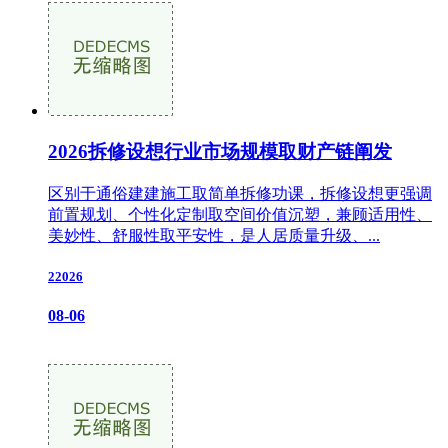
2026拆修设想行业市场规模取财产链阐发
区别于通俗建建施工取简单拆修功课，拆修设想更强调
前置规划、个性化定制取空间价值沉塑，兼顾适用性、
美妙性、舒服性取平安性，是人居质量升级、...
22026
08-06