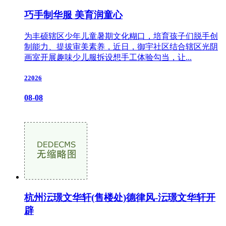
巧手制华服 美育润童心
为丰硕辖区少年儿童暑期文化糊口，培育孩子们脱手创
制能力、提拔审美素养，近日，御宇社区结合辖区光阴
画室开展趣味少儿服拆设想手工体验勾当，让...
22026
08-08
杭州沄璟文华轩(售楼处)德律风-沄璟文华轩开
辟