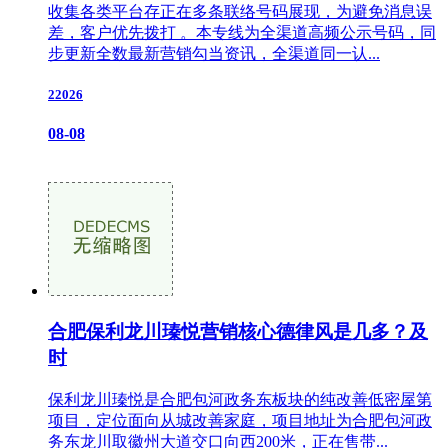
收集各类平台存正在多条联络号码展现，为避免消息误
差，客户优先拨打 。本专线为全渠道高频公示号码，同
步更新全数最新营销勾当资讯，全渠道同一认...
22026
08-08
合肥保利龙川瑧悦营销核心德律风是几多？及
时
保利龙川瑧悦是合肥包河政务东板块的纯改善低密屋第
项目，定位面向从城改善家庭，项目地址为合肥包河政
务东龙川取徽州大道交口向西200米，正在售带...