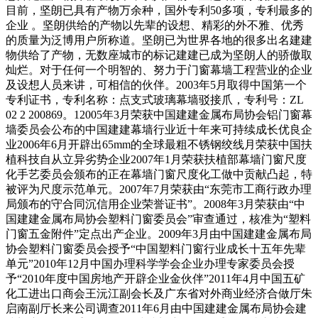
目前，坚朗已具有产物万余种，国外专利50多项，专利最多的
企业 。坚朗供给的产物以先辈的设想、精彩的外不雅、优秀
的质量为泛博用户所称道。坚朗已为世界各地的很多出名建建
物供给了产物，无数座城市的标记建建已成为坚朗人的骄傲取
灿烂。对于任何一个明智的、努力于门窗幕墙工程营业的企业
及设想人员来讲，可相信的伙伴。2003年5月取得中国第一个
专利证书，专利名称：点支式玻璃幕墙驳接爪，专利号：ZL
02 2 200869。12005年3月荣获中国建建金属布局协会铝门窗幕
墙委员会公布的中国建建幕墙行业近十年来可持续成长优良企
业2006年6月开辟出65mm的全球最粗不锈钢绞线月荣获中国扶
植科技自从立异劣势企业2007年1月荣获扶植部幕墙门窗尺度
化手艺委员会颁布的正在幕墙门窗尺度化工做中贡献凸起，特
被评为尺度示范单元。2007年7月荣获由“东莞市工商行政办理
局颁布的守合同沉信用企业荣誉证书”。2008年3月荣获由“中
国建建金属布局协会塑料门窗委员会”审查通过，核准为“塑料
门窗五金附件”定点出产企业。2009年3月由中国建建金属布局
协会塑料门窗委员会授予“中国塑料门窗行业成长十五年先辈
单元”2010年12月中国办理科学学会企业办理专家委员会授
予“2010年度中国房地产开辟企业金伙伴”2011年4月中国五矿
化工进出口商会王沅江副会长及广东省对外商业经济合做厅朱
启南副厅长来公司调查2011年6月由中国建建金属布局协会建