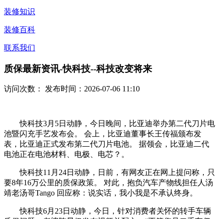
装修知识
装修百科
联系我们
质保最新资讯-快科技--科技改变将来
访问次数：
发布时间：2026-07-06 11:10
快科技3月5日动静，今日晚间，比亚迪举办第二代刀片电
池暨闪充手艺发布会。 会上，比亚迪董事长王传福颁布发
表，比亚迪正式发布第二代刀片电池。 据领会，比亚迪二代
电池正在电池材料、电极、电芯？。
快科技11月24日动静，日前，有网友正在网上提问称，只
要8年16万公里的质保政策。 对此，抱负汽车产物线担任人汤
靖老汤哥Tango 回应称：说实话，我小我是不承认终身。
快科技6月23日动静，今日，针对消费者关怀的转手车辆